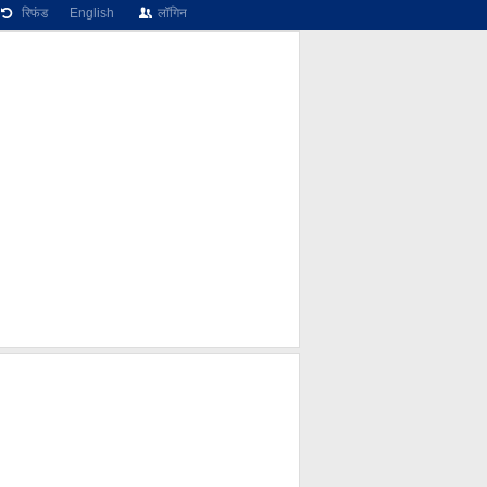
रिफंड
English
लॉगिन