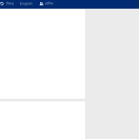
रिफंड
English
लॉगिन