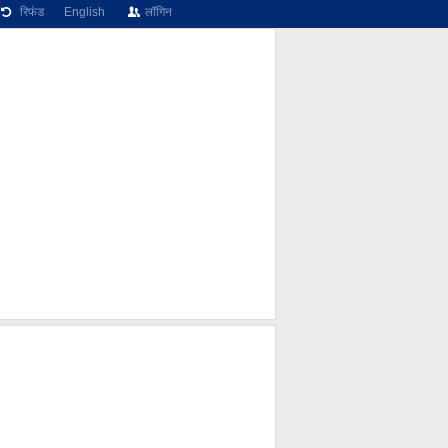
रिफंड
English
लॉगिन