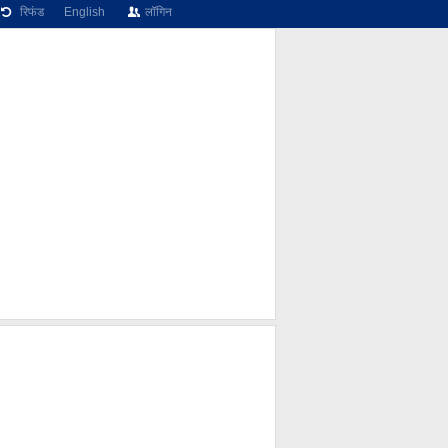
रिफंड
English
लॉगिन