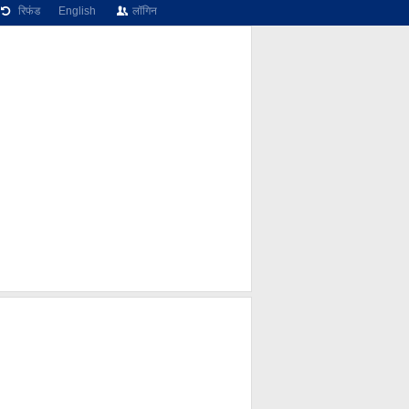
रिफंड
English
लॉगिन