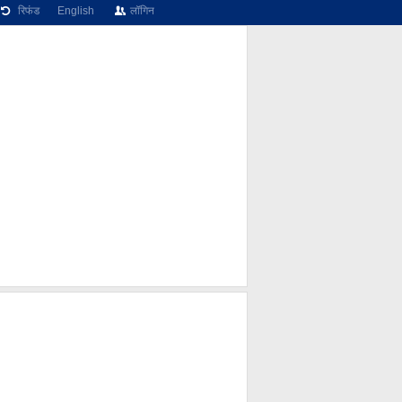
रिफंड
English
लॉगिन