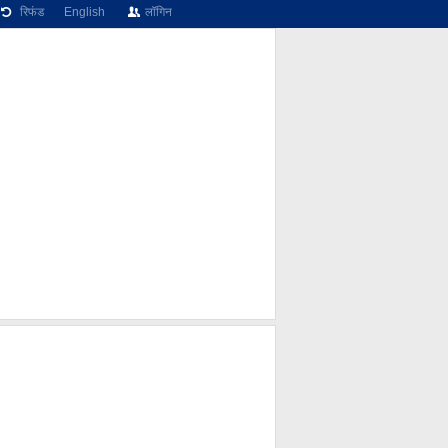
रिफंड
English
लॉगिन