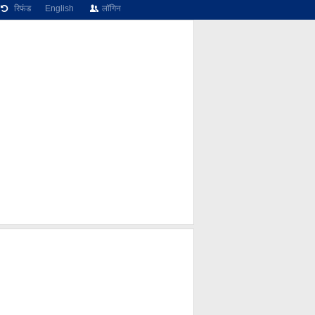
रिफंड
English
लॉगिन