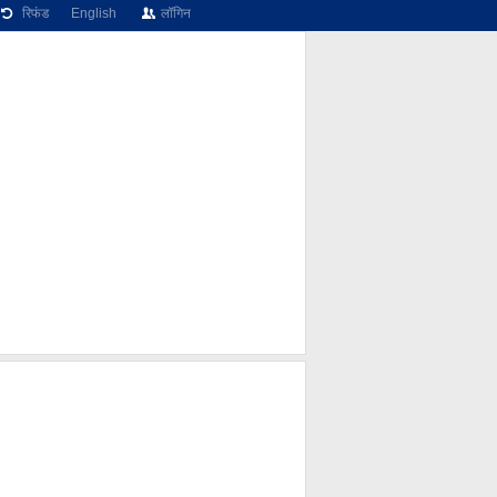
रिफंड
English
लॉगिन