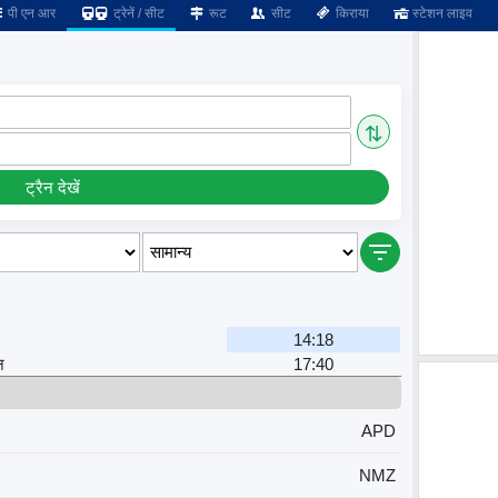
पी एन आर
ट्रेनें / सीट
रूट
सीट
किराया
स्टेशन लाइव
⇅
ट्रैन देखें
14:18
न
17:40
APD
NMZ