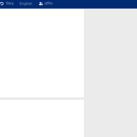
रिफंड
English
लॉगिन