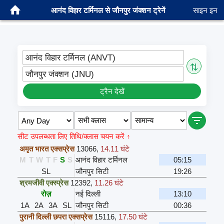
आनंद विहार टर्मिनल से जौनपुर जंक्शन ट्रेनें
साइन इन
आनंद विहार टर्मिनल (ANVT)
⇅
जौनपुर जंक्शन (JNU)
ट्रैन देखें
सीट उपलब्धता लिए तिथि/क्लास चयन करें ↑
अमृत भारत एक्सप्रेस
13066
,
14.11 घंटे
M
T
W
T
F
S
S
आनंद विहार टर्मिनल
05:15
SL
जौनपुर सिटी
19:26
श्रमजीवी एक्स्प्रेस
12392
,
11.26 घंटे
रोज़
नई दिल्ली
13:10
1A
2A
3A
SL
जौनपुर सिटी
00:36
पुरानी दिल्ली छपरा एक्सप्रेस
15116
,
17.50 घंटे