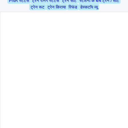
PNR स्टेटस
ट्रेन रनिंग स्टेटस
ट्रेन सीट
स्टेशनों के बीच ट्रेन / सीट
ट्रेन रूट
ट्रेन किराया
रिफंड
डेस्कटॉप व्यू