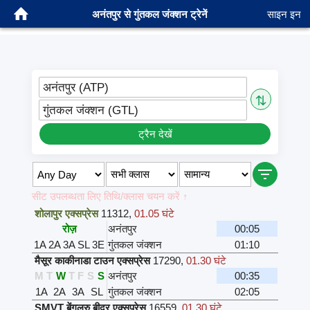
अनंतपुर से गुंतकल जंक्शन ट्रेनें
साइन इन
अनंतपुर (ATP)
⇅
गुंतकल जंक्शन (GTL)
ट्रैन देखें
सीट उपलब्धता लिए तिथि/क्लास चयन करें ↑
शोलापुर एक्सप्रेस
11312
,
01.05 घंटे
रोज़
अनंतपुर
00:05
1A
2A
3A
SL
3E
गुंतकल जंक्शन
01:10
मैसूर काकीनाडा टाउन एक्सप्रेस
17290
,
01.30 घंटे
M
T
W
T
F
S
S
अनंतपुर
00:35
1A
2A
3A
SL
गुंतकल जंक्शन
02:05
SMVT बेंगलुरु बीदर एक्सप्रेस
16559
,
01.30 घंटे