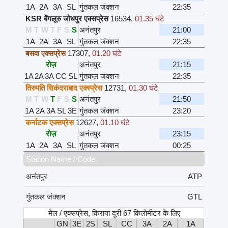
1A
2A
3A
SL
गुंतकल जंक्शन
22:35
KSR बेंगलूरु जोधपुर एक्सप्रेस
16534
,
01.35 घंटे
M
T
W
T
F
S
S
अनंतपुर
21:00
1A
2A
3A
SL
गुंतकल जंक्शन
22:35
बसवा एक्सप्रेस
17307
,
01.20 घंटे
रोज़
अनंतपुर
21:15
1A
2A
3A
CC
SL
गुंतकल जंक्शन
22:35
तिरुपति सिकंदराबाद एक्स्प्रेस
12731
,
01.30 घंटे
M
T
W
T
F
S
S
अनंतपुर
21:50
1A
2A
3A
SL
3E
गुंतकल जंक्शन
23:20
कर्नाटक एक्सप्रेस
12627
,
01.10 घंटे
रोज़
अनंतपुर
23:15
1A
2A
3A
SL
गुंतकल जंक्शन
00:25
Station Name / Code
अनंतपुर
ATP
गुंतकल जंक्शन
GTL
मेल / एक्सप्रेस, किराया दूरी 67 किलोमीटर के लिए
GN
3E
2S
SL
CC
3A
2A
1A