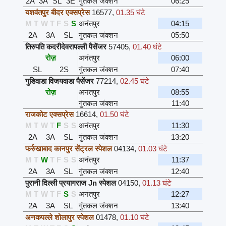
2A
3A
SL
3E
गुंतकल जंक्शन
06:25
यशवंतपुर बीदर एक्सप्रेस
16577
,
01.35 घंटे
M
T
W
T
F
S
S
अनंतपुर
04:15
2A
3A
SL
गुंतकल जंक्शन
05:50
तिरुपति कदरीदेवरापल्ली पैसेंजर
57405
,
01.40 घंटे
रोज़
अनंतपुर
06:00
SL
2S
गुंतकल जंक्शन
07:40
गुडिवाडा विजयवाडा पैसेंजर
77214
,
02.45 घंटे
रोज़
अनंतपुर
08:55
गुंतकल जंक्शन
11:40
राजकोट एक्सप्रेस
16614
,
01.50 घंटे
M
T
W
T
F
S
S
अनंतपुर
11:30
2A
3A
SL
गुंतकल जंक्शन
13:20
फर्रुखाबाद कानपुर सेंट्रल स्पेशल
04134
,
01.03 घंटे
M
T
W
T
F
S
S
अनंतपुर
11:37
2A
3A
SL
गुंतकल जंक्शन
12:40
पुरानी दिल्ली प्रयागराज Jn स्पेशल
04150
,
01.13 घंटे
M
T
W
T
F
S
S
अनंतपुर
12:27
2A
3A
SL
गुंतकल जंक्शन
13:40
अनकपल्ले शोलापुर स्पेशल
01478
,
01.10 घंटे