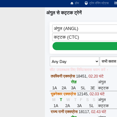
होम
ट्रेन रनिंग स्टेटस
अंगुल से कट्टक ट्रेनें
अंगुल (ANGL)
कट्टक (CTC)
सीट उपलब्धता लिए तिथि/क्लास चयन करें ↑
तपस्विनी एक्स्प्रेस
18451
,
02.20 घंटे
रोज़
अंगुल
1A
2A
3A
SL
3E
कट्टक
भुबनेश्वर एक्सप्रेस
12145
,
02.03 घंटे
M
T
W
T
F
S
S
अंगुल
1A
2A
3A
SL
कट्टक
राज्य रानी एक्सप्रेस
18117
,
02.43 घंटे