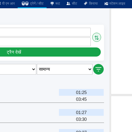
पी एन आर
ट्रेनें / सीट
रूट
सीट
किराया
स्टेशन लाइव
⇅
ट्रैन देखें
01:25
03:45
01:27
03:30