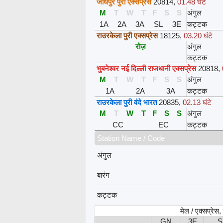
जोधपुर पुरी एक्सप्रेस
20814
,
01.48 घंटे
M
T
W
T
F
S
S
अंगुल
1A
2A
3A
SL
3E
कट्टक
राउरकेला पुरी एक्सप्रेस
18125
,
03.20 घंटे
रोज़
अंगुल
कट्टक
भुबनेश्वर नई दिल्ली राजधानी एक्सप्रेस
20818
,
M
T
W
T
F
S
S
अंगुल
1A
2A
3A
कट्टक
राउरकेला पुरी वंदे भारत
20835
,
02.13 घंटे
M
T
W
T
F
S
S
अंगुल
CC
EC
कट्टक
Station Name / Code
अंगुल
बारंग
कट्टक
मेल / एक्सप्रेस
GN
3E
S