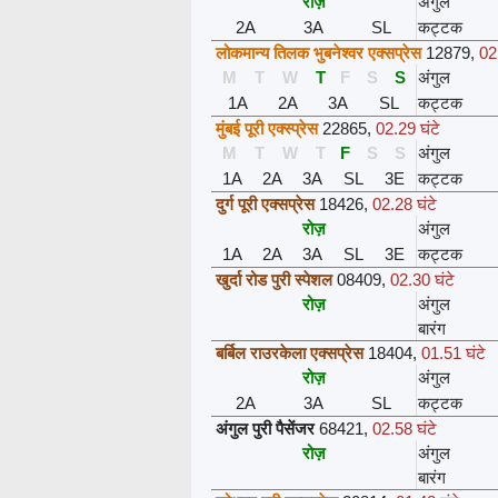
रोज़
अंगुल
2A
3A
SL
कट्टक
लोकमान्य तिलक भुबनेश्वर एक्सप्रेस
12879
,
02
M
T
W
T
F
S
S
अंगुल
1A
2A
3A
SL
कट्टक
मुंबई पूरी एक्स्प्रेस
22865
,
02.29 घंटे
M
T
W
T
F
S
S
अंगुल
1A
2A
3A
SL
3E
कट्टक
दुर्ग पूरी एक्सप्रेस
18426
,
02.28 घंटे
रोज़
अंगुल
1A
2A
3A
SL
3E
कट्टक
खुर्दा रोड पुरी स्पेशल
08409
,
02.30 घंटे
रोज़
अंगुल
बारंग
बर्बिल राउरकेला एक्सप्रेस
18404
,
01.51 घंटे
रोज़
अंगुल
2A
3A
SL
कट्टक
अंगुल पुरी पैसेंजर
68421
,
02.58 घंटे
रोज़
अंगुल
बारंग