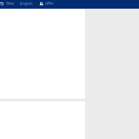
रिफंड
English
लॉगिन