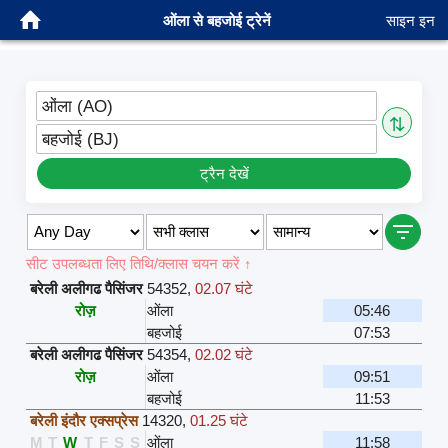
ओंला से बहजोई ट्रेनें
साइन इन
ओंला (AO)
⇅
बहजोई (BJ)
ट्रैन देखें
सीट उपलब्धता लिए तिथि/क्लास चयन करें ↑
बरेली अलीगढ पैसिंजर
54352
,
02.07 घंटे
रोज़
ओंला
05:46
बहजोई
07:53
बरेली अलीगढ पैसिंजर
54354
,
02.02 घंटे
रोज़
ओंला
09:51
बहजोई
11:53
बरेली इंदौर एक्सप्रेस
14320
,
01.25 घंटे
M
T
W
T
F
S
S
ओंला
11:58