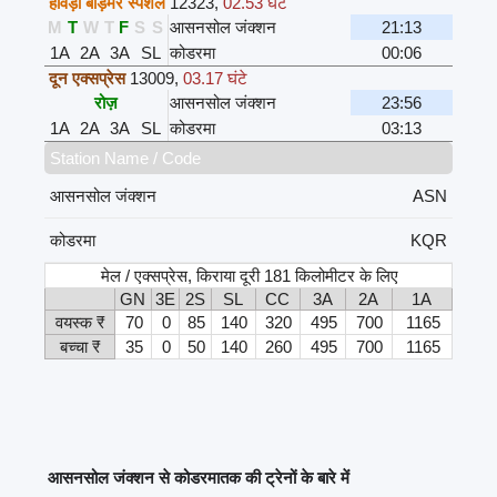
हावड़ा बाड़मेर स्पेशल
12323
,
02.53 घंटे
M
T
W
T
F
S
S
आसनसोल जंक्शन
21:13
1A
2A
3A
SL
कोडरमा
00:06
दून एक्सप्रेस
13009
,
03.17 घंटे
रोज़
आसनसोल जंक्शन
23:56
1A
2A
3A
SL
कोडरमा
03:13
Station Name / Code
आसनसोल जंक्शन
ASN
कोडरमा
KQR
मेल / एक्सप्रेस, किराया दूरी 181 किलोमीटर के लिए
GN
3E
2S
SL
CC
3A
2A
1A
वयस्क ₹
70
0
85
140
320
495
700
1165
बच्चा ₹
35
0
50
140
260
495
700
1165
आसनसोल जंक्शन से कोडरमातक की ट्रेनों के बारे में