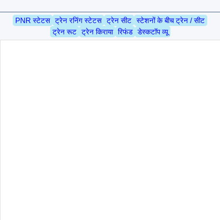
PNR स्टेटस
ट्रेन रनिंग स्टेटस
ट्रेन सीट
स्टेशनों के बीच ट्रेन / सीट
ट्रेन रूट
ट्रेन किराया
रिफंड
डेस्कटॉप व्यू