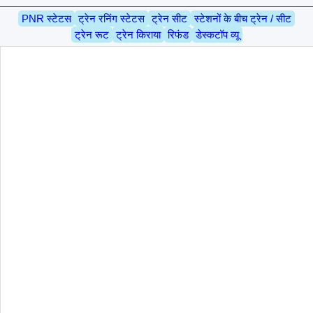
PNR स्टेटस
ट्रेन रनिंग स्टेटस
ट्रेन सीट
स्टेशनों के बीच ट्रेन / सीट
ट्रेन रूट
ट्रेन किराया
रिफंड
डेस्कटॉप व्यू