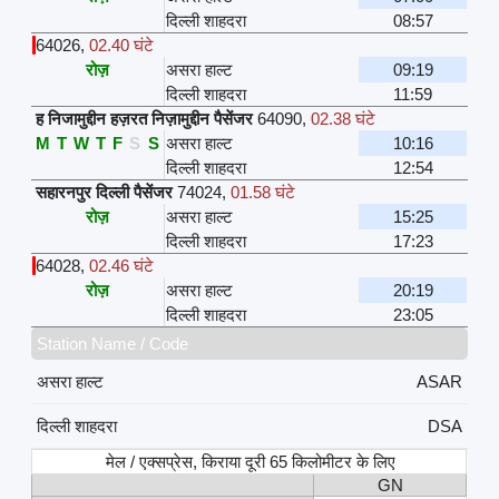
दिल्ली शाहदरा
08:57
64026
,
02.40 घंटे
रोज़
असरा हाल्ट
09:19
दिल्ली शाहदरा
11:59
ह निजामुद्दीन हज़रत निज़ामुद्दीन पैसेंजर
64090
,
02.38 घंटे
M
T
W
T
F
S
S
असरा हाल्ट
10:16
दिल्ली शाहदरा
12:54
सहारनपुर दिल्ली पैसेंजर
74024
,
01.58 घंटे
रोज़
असरा हाल्ट
15:25
दिल्ली शाहदरा
17:23
64028
,
02.46 घंटे
रोज़
असरा हाल्ट
20:19
दिल्ली शाहदरा
23:05
Station Name / Code
असरा हाल्ट
ASAR
दिल्ली शाहदरा
DSA
मेल / एक्सप्रेस, किराया दूरी 65 किलोमीटर के लिए
GN