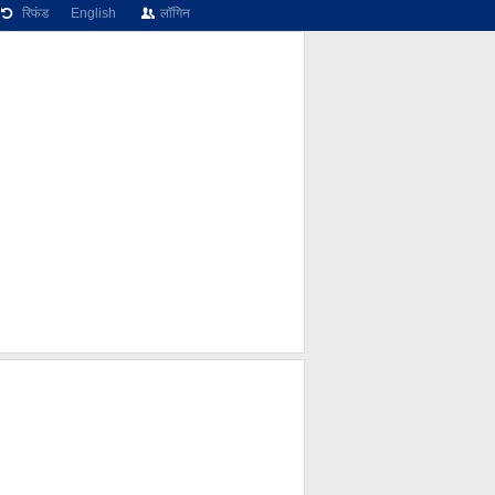
रिफंड
English
लॉगिन