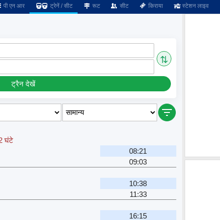
पी एन आर
ट्रेनें / सीट
रूट
सीट
किराया
स्टेशन लाइव
⇅
ट्रैन देखें
 घंटे
08:21
09:03
10:38
11:33
16:15