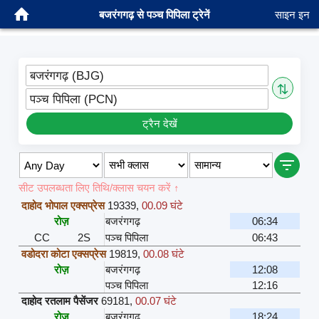
बजरंगगढ़ से पञ्च पिपिला ट्रेनें
साइन इन
बजरंगगढ़ (BJG)
⇅
पञ्च पिपिला (PCN)
ट्रैन देखें
सीट उपलब्धता लिए तिथि/क्लास चयन करें ↑
दाहोद भोपाल एक्सप्रेस
19339
,
00.09 घंटे
रोज़
बजरंगगढ़
06:34
CC
2S
पञ्च पिपिला
06:43
वडोदरा कोटा एक्सप्रेस
19819
,
00.08 घंटे
रोज़
बजरंगगढ़
12:08
पञ्च पिपिला
12:16
दाहोद रतलाम पैसेंजर
69181
,
00.07 घंटे
रोज़
बजरंगगढ़
18:24