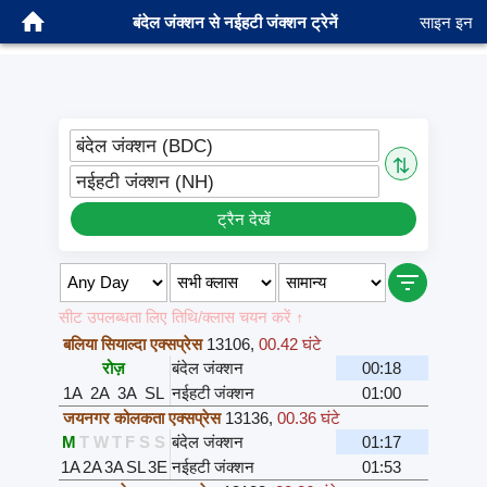
बंदेल जंक्शन से नईहटी जंक्शन ट्रेनें
साइन इन
बंदेल जंक्शन (BDC)
⇅
नईहटी जंक्शन (NH)
ट्रैन देखें
सीट उपलब्धता लिए तिथि/क्लास चयन करें ↑
बलिया सियाल्दा एक्सप्रेस
13106
,
00.42 घंटे
रोज़
बंदेल जंक्शन
00:18
1A
2A
3A
SL
नईहटी जंक्शन
01:00
जयनगर कोलकता एक्सप्रेस
13136
,
00.36 घंटे
M
T
W
T
F
S
S
बंदेल जंक्शन
01:17
1A
2A
3A
SL
3E
नईहटी जंक्शन
01:53