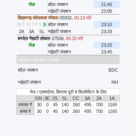
रोज़
बंदेल जंक्शन
21:45
नईहटी जंक्शन
22:05
डिब्रूगढ़ कोलकता स्पेशल
05932
,
00.23 घंटे
M
T
W
T
F
S
S
बंदेल जंक्शन
23:10
2A
3A
SL
नईहटी जंक्शन
23:33
बनदेल नैहाटी लोकल
37558
,
00.20 घंटे
रोज़
बंदेल जंक्शन
23:25
नईहटी जंक्शन
23:45
Station Name / Code
बंदेल जंक्शन
BDC
नईहटी जंक्शन
NH
मेल / एक्सप्रेस, किराया दूरी 8 किलोमीटर के लिए
GN
3E
2S
SL
CC
3A
2A
1A
वयस्क ₹
30
0
45
140
260
495
700
1165
बच्चा ₹
30
0
45
140
260
495
700
1165