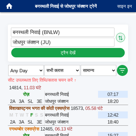
बनस्थली निवाई से जोधपुर जंक्शन ट्रेनें
साइन इन
बनस्थली निवाई (BNLW)
⇅
जोधपुर जंक्शन (JU)
ट्रैन देखें
सीट उपलब्धता लिए तिथि/क्लास चयन करें ↑
14814
,
11.03 घंटे
रोज़
बनस्थली निवाई
07:17
2A
3A
SL
3E
जोधपुर जंक्शन
18:20
विशाखापट्नम भगत की कोठी एक्सप्रेस
18573
,
05.58 घंटे
M
T
W
T
F
S
S
बनस्थली निवाई
12:42
2A
3A
SL
3E
जोधपुर जंक्शन
18:40
रणथम्बोर एक्सप्रेस
12465
,
06.13 घंटे
रोज़
बनस्थली निवाई
15:27