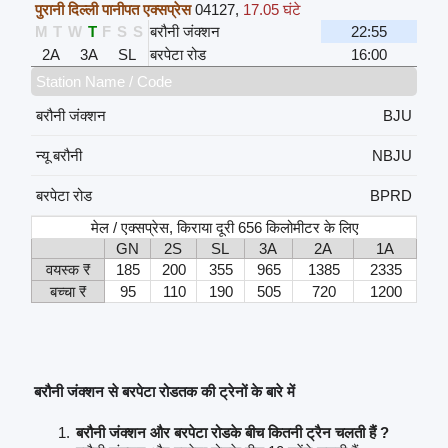
पुरानी दिल्ली पानीपत एक्सप्रेस
04127
,
17.05 घंटे
M
T
W
T
F
S
S
बरौनी जंक्शन
22:55
2A
3A
SL
बरपेटा रोड
16:00
Station Name / Code
बरौनी जंक्शन
BJU
न्यू बरौनी
NBJU
बरपेटा रोड
BPRD
मेल / एक्सप्रेस, किराया दूरी 656 किलोमीटर के लिए
GN
2S
SL
3A
2A
1A
वयस्क ₹
185
200
355
965
1385
2335
बच्चा ₹
95
110
190
505
720
1200
बरौनी जंक्शन से बरपेटा रोडतक की ट्रेनों के बारे में
बरौनी जंक्शन और बरपेटा रोडके बीच कितनी ट्रैन चलती हैं ?