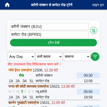
बरौनी जंक्शन से बरपेटा रोड ट्रेनें
साइन इन
बरौनी जंक्शन (BJU)
⇅
बरपेटा रोड (BPRD)
ट्रैन देखें
सीट उपलब्धता लिए तिथि/क्लास चयन करें ↑
नॉर्थ ईस्ट एक्स्प्रेस
12506
,
12.28 घंटे
रोज़
बरौनी जंक्शन
00:30
1A
2A
3A
SL
बरपेटा रोड
12:58
भगत की कोठी कामख्या एक्सप्रेस
15623
,
13.08 घंटे
M
T
W
T
F
S
S
न्यू बरौनी
05:50
1A
2A
3A
SL
बरपेटा रोड
18:58
बारमेर गुवाहाटी एक्सप्रेस
15631
,
12.05 घंटे