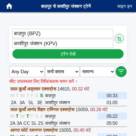
बाज़पुर से काशीपुर जंक्शन ट्रेनें
साइन इन
बाज़पुर (BPZ)
⇅
काशीपुर जंक्शन (KPV)
ट्रैन देखें
सीट उपलब्धता लिए तिथि/क्लास चयन करें ↑
लाल कुआँ अमृतसर एक्सप्रेस
14615
,
00.32 घंटे
M
T
W
T
F
S
S
बाज़पुर
00:33
2A
3A
SL
3E
काशीपुर जंक्शन
01:05
लाल कुआँ आनंद विहार टर्मिनल एक्सप्रेस
15059
,
00.28 घंटे
M
T
W
T
F
S
S
बाज़पुर
05:22
2A
3A
CC
SL
2S
काशीपुर जंक्शन
05:50
आगरा फोर्ट रामनगर एक्सप्रेस
15055
,
00.45 घंटे