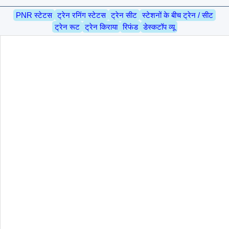
PNR स्टेटस
ट्रेन रनिंग स्टेटस
ट्रेन सीट
स्टेशनों के बीच ट्रेन / सीट
ट्रेन रूट
ट्रेन किराया
रिफंड
डेस्कटॉप व्यू