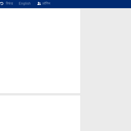
रिफंड
English
लॉगिन