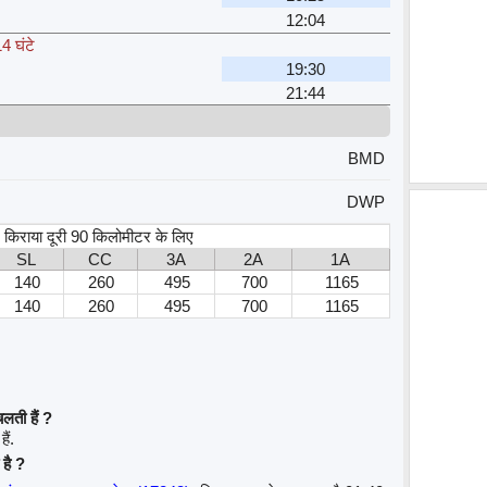
12:04
4 घंटे
19:30
21:44
BMD
DWP
स, किराया दूरी 90 किलोमीटर के लिए
SL
CC
3A
2A
1A
140
260
495
700
1165
140
260
495
700
1165
लती हैं ?
ैं.
 है ?