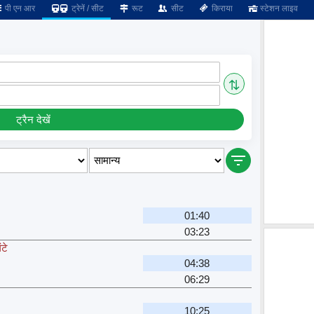
पी एन आर
ट्रेनें / सीट
रूट
सीट
किराया
स्टेशन लाइव
⇅
ट्रैन देखें
01:40
03:23
टे
04:38
06:29
10:25