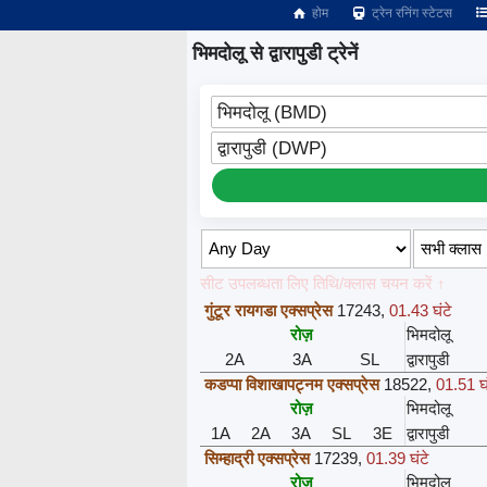
होम
ट्रेन रनिंग स्टेटस
भिमदोलू से द्वारापुडी ट्रेनें
भिमदोलू (BMD)
द्वारापुडी (DWP)
सीट उपलब्धता लिए तिथि/क्लास चयन करें ↑
गुंटूर रायगडा एक्सप्रेस
17243
,
01.43 घंटे
रोज़
भिमदोलू
2A
3A
SL
द्वारापुडी
कडप्पा विशाखापट्नम एक्सप्रेस
18522
,
01.51 घं
रोज़
भिमदोलू
1A
2A
3A
SL
3E
द्वारापुडी
सिम्हाद्री एक्सप्रेस
17239
,
01.39 घंटे
रोज़
भिमदोलू