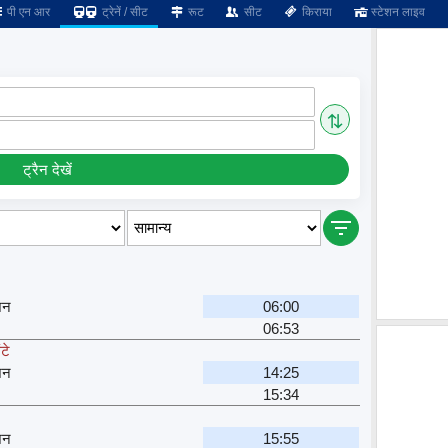
पी एन आर
ट्रेनें / सीट
रूट
सीट
किराया
स्टेशन लाइव
⇅
ट्रैन देखें
शन
06:00
06:53
टे
शन
14:25
15:34
शन
15:55