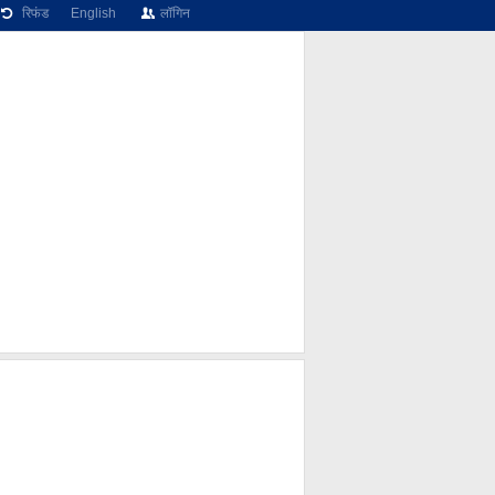
रिफंड
English
लॉगिन