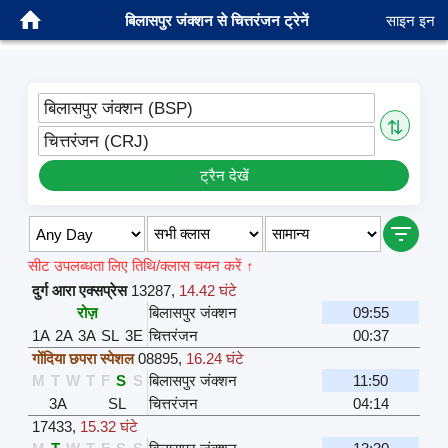
बिलासपुर जंक्शन से चित्तरंजन ट्रेनें
साइन इन
बिलासपुर जंक्शन (BSP)
⇅
चित्तरंजन (CRJ)
ट्रैन देखें
सीट उपलब्धता लिए तिथि/क्लास चयन करें ↑
दुर्ग आरा एक्सप्रेस
13287
,
14.42 घंटे
रोज़
बिलासपुर जंक्शन
09:55
1A
2A
3A
SL
3E
चित्तरंजन
00:37
गोंदिया छपरा स्पेशल
08895
,
16.24 घंटे
M
T
W
T
F
S
S
बिलासपुर जंक्शन
11:50
3A
SL
चित्तरंजन
04:14
17433
,
15.32 घंटे