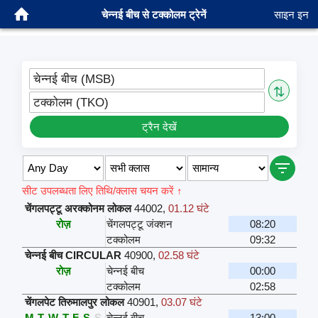
चेन्नई बीच से टक्कोलम ट्रेनें
साइन इन
चेन्नई बीच (MSB)
⇅
टक्कोलम (TKO)
ट्रैन देखें
सीट उपलब्धता लिए तिथि/क्लास चयन करें ↑
चेंगलपट्टू अरक्कोनम लोकल
44002
,
01.12 घंटे
रोज़
चेंगलपट्टू जंक्शन
08:20
टक्कोलम
09:32
चेन्नई बीच CIRCULAR
40900
,
02.58 घंटे
रोज़
चेन्नई बीच
00:00
टक्कोलम
02:58
चेंगलपेट तिरुमालपुर लोकल
40901
,
03.07 घंटे
M
T
W
T
F
S
S
चेन्नई बीच
13:00