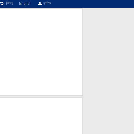
रिफंड
English
लॉगिन