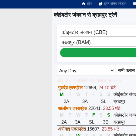
होम
ट्रेन रनिंग स्टेटस
कोइंबटोर जंक्शन से ब्रह्मपुर ट्रेनें
कोइंबटोर जंक्शन (CBE)
ब्रह्मपुर (BAM)
सीट उपलब्धता लिए तिथि/क्लास चयन करें ↑
गुरुदेव एक्स्प्रेस
12659
,
24.10 घंटे
M
T
W
T
F
S
S
कोइंबटोर जंक
2A
3A
SL
ब्रह्मपुर
शालीमार एक्सप्रेस
22641
,
23.55 घंटे
M
T
W
T
F
S
S
कोइंबटोर जंक
2A
3A
SL
3E
ब्रह्मपुर
अरोनाइ एक्सप्रेस
15607
,
23.55 घंटे
M
T
W
T
F
S
S
कोइंबटोर जंक