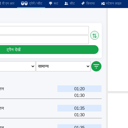
पी एन आर
ट्रेनें / सीट
रूट
सीट
किराया
स्टेशन लाइव
⇅
ट्रैन देखें
्शन
01:20
01:30
्शन
01:35
01:30
्शन
01:35