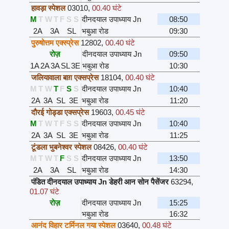
हावड़ा स्पेशल
03010
,
00.40 घंटे
M
T
W
T
F
S
S
दीनदयाल उपाध्याय Jn
08:50
2A
3A
SL
भबुआ रोड
09:30
पुरुषोत्तम एक्स्प्रेस
12802
,
00.40 घंटे
रोज़
दीनदयाल उपाध्याय Jn
09:50
1A
2A
3A
SL
3E
भबुआ रोड
10:30
जलियावाला बाग़ एक्सप्रेस
18104
,
00.40 घंटे
M
T
W
T
F
S
S
दीनदयाल उपाध्याय Jn
10:40
2A
3A
SL
3E
भबुआ रोड
11:20
दौरई गोड्डा एक्सप्रेस
19603
,
00.45 घंटे
M
T
W
T
F
S
S
दीनदयाल उपाध्याय Jn
10:40
2A
3A
SL
3E
भबुआ रोड
11:25
टूंडला भुबनेश्वर स्पेशल
08426
,
00.40 घंटे
M
T
W
T
F
S
S
दीनदयाल उपाध्याय Jn
13:50
2A
3A
SL
भबुआ रोड
14:30
पंडित दीनदयाल उपाध्याय Jn डेहरी आन सोन पैसेंजर
63294
,
01.07 घंटे
रोज़
दीनदयाल उपाध्याय Jn
15:25
भबुआ रोड
16:32
आनंद विहार टर्मिनल गया स्पेशल
03640
,
00.48 घंटे