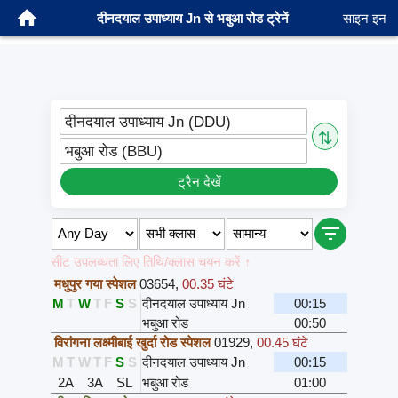
दीनदयाल उपाध्याय Jn से भबुआ रोड ट्रेनें
साइन इन
दीनदयाल उपाध्याय Jn (DDU)
⇅
भबुआ रोड (BBU)
ट्रैन देखें
सीट उपलब्धता लिए तिथि/क्लास चयन करें ↑
मधुपुर गया स्पेशल
03654
,
00.35 घंटे
M
T
W
T
F
S
S
दीनदयाल उपाध्याय Jn
00:15
भबुआ रोड
00:50
विरांगना लक्ष्मीबाई खुर्दा रोड स्पेशल
01929
,
00.45 घंटे
M
T
W
T
F
S
S
दीनदयाल उपाध्याय Jn
00:15
2A
3A
SL
भबुआ रोड
01:00