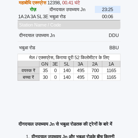
महाबोधि एक्स्प्रेस
12398
,
00.41 घंटे
रोज़
दीनदयाल उपाध्याय Jn
23:25
1A
2A
3A
SL
3E
भबुआ रोड
00:06
Station Name / Code
दीनदयाल उपाध्याय Jn
DDU
भबुआ रोड
BBU
मेल / एक्सप्रेस, किराया दूरी 52 किलोमीटर के लिए
GN
3E
SL
3A
2A
1A
वयस्क ₹
35
0
140
495
700
1165
बच्चा ₹
30
0
140
495
700
1165
दीनदयाल उपाध्याय Jn से भबुआ रोडतक की ट्रेनों के बारे में
दीनदयाल उपाध्याय Jn और भबुआ रोडके बीच कितनी