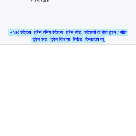
तय करती है .
PNR स्टेटस
ट्रेन रनिंग स्टेटस
ट्रेन सीट
स्टेशनों के बीच ट्रेन / सीट
ट्रेन रूट
ट्रेन किराया
रिफंड
डेस्कटॉप व्यू