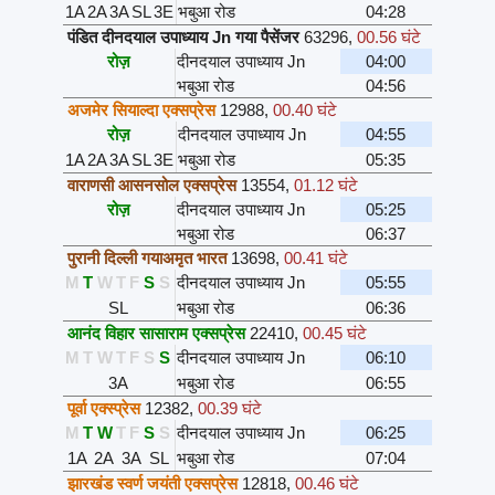
1A
2A
3A
SL
3E
भबुआ रोड
04:28
पंडित दीनदयाल उपाध्याय Jn गया पैसेंजर
63296
,
00.56 घंटे
रोज़
दीनदयाल उपाध्याय Jn
04:00
भबुआ रोड
04:56
अजमेर सियाल्दा एक्सप्रेस
12988
,
00.40 घंटे
रोज़
दीनदयाल उपाध्याय Jn
04:55
1A
2A
3A
SL
3E
भबुआ रोड
05:35
वाराणसी आसनसोल एक्सप्रेस
13554
,
01.12 घंटे
रोज़
दीनदयाल उपाध्याय Jn
05:25
भबुआ रोड
06:37
पुरानी दिल्ली गयाअमृत भारत
13698
,
00.41 घंटे
M
T
W
T
F
S
S
दीनदयाल उपाध्याय Jn
05:55
SL
भबुआ रोड
06:36
आनंद विहार सासाराम एक्सप्रेस
22410
,
00.45 घंटे
M
T
W
T
F
S
S
दीनदयाल उपाध्याय Jn
06:10
3A
भबुआ रोड
06:55
पूर्वा एक्स्प्रेस
12382
,
00.39 घंटे
M
T
W
T
F
S
S
दीनदयाल उपाध्याय Jn
06:25
1A
2A
3A
SL
भबुआ रोड
07:04
झारखंड स्वर्ण जयंती एक्सप्रेस
12818
,
00.46 घंटे