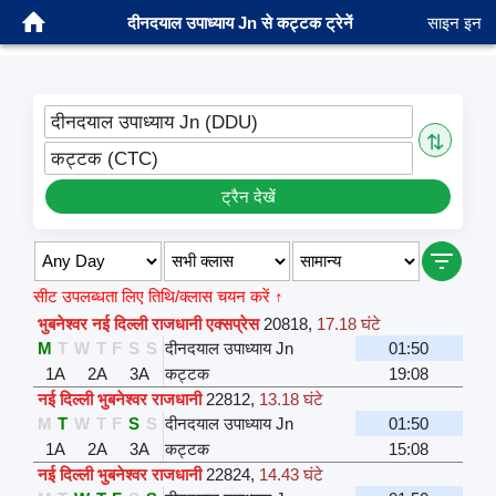
दीनदयाल उपाध्याय Jn से कट्टक ट्रेनें
साइन इन
दीनदयाल उपाध्याय Jn (DDU)
⇅
कट्टक (CTC)
ट्रैन देखें
सीट उपलब्धता लिए तिथि/क्लास चयन करें ↑
भुबनेश्वर नई दिल्ली राजधानी एक्सप्रेस
20818
,
17.18 घंटे
M
T
W
T
F
S
S
दीनदयाल उपाध्याय Jn
01:50
1A
2A
3A
कट्टक
19:08
नई दिल्ली भुबनेश्वर राजधानी
22812
,
13.18 घंटे
M
T
W
T
F
S
S
दीनदयाल उपाध्याय Jn
01:50
1A
2A
3A
कट्टक
15:08
नई दिल्ली भुबनेश्वर राजधानी
22824
,
14.43 घंटे