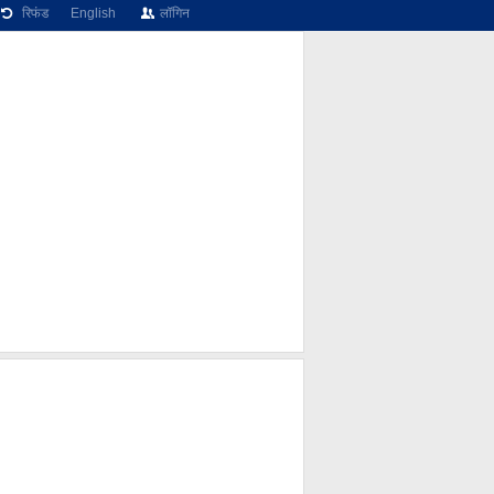
रिफंड
English
लॉगिन