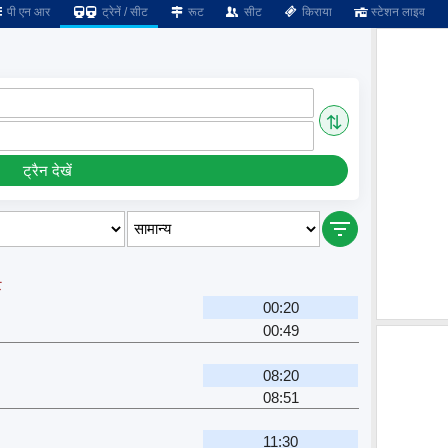
पी एन आर
ट्रेनें / सीट
रूट
सीट
किराया
स्टेशन लाइव
⇅
ट्रैन देखें
े
00:20
00:49
08:20
08:51
11:30