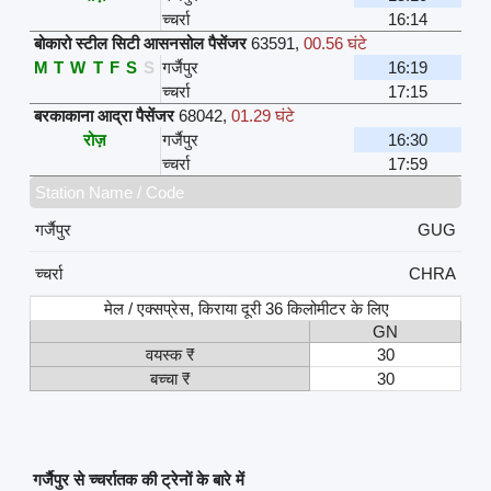
च्चर्रा
16:14
बोकारो स्टील सिटी आसनसोल पैसेंजर
63591
,
00.56 घंटे
M
T
W
T
F
S
S
गर्जैपुर
16:19
च्चर्रा
17:15
बरकाकाना आद्रा पैसेंजर
68042
,
01.29 घंटे
रोज़
गर्जैपुर
16:30
च्चर्रा
17:59
Station Name / Code
गर्जैपुर
GUG
च्चर्रा
CHRA
मेल / एक्सप्रेस, किराया दूरी 36 किलोमीटर के लिए
GN
वयस्क ₹
30
बच्चा ₹
30
गर्जैपुर से च्चर्रातक की ट्रेनों के बारे में