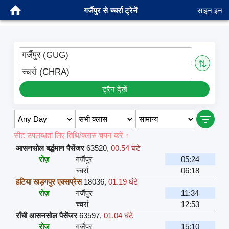
गर्जैपुर से च्चर्रा ट्रेनें
साइन इन
गर्जैपुर (GUG)
⇅
च्चर्रा (CHRA)
ट्रैन देखें
सीट उपलब्धता लिए तिथि/क्लास चयन करें ↑
आसनसोल बर्द्धमान पैसेंजर
63520
,
00.54 घंटे
रोज़
गर्जैपुर
05:24
च्चर्रा
06:18
हटिया खड़गपुर एक्सप्रेस
18036
,
01.19 घंटे
रोज़
गर्जैपुर
11:34
च्चर्रा
12:53
राँची आसनसोल पैसेंजर
63597
,
01.04 घंटे
रोज़
गर्जैपुर
15:10