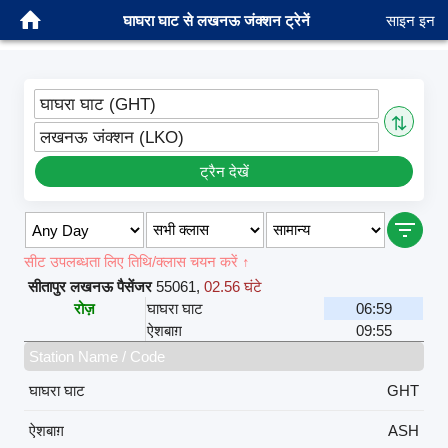
घाघरा घाट से लखनऊ जंक्शन ट्रेनें
साइन इन
घाघरा घाट (GHT)
⇅
लखनऊ जंक्शन (LKO)
ट्रैन देखें
सीट उपलब्धता लिए तिथि/क्लास चयन करें ↑
सीतापुर लखनऊ पैसेंजर
55061
,
02.56 घंटे
रोज़
घाघरा घाट
06:59
ऐशबाग़
09:55
Station Name / Code
घाघरा घाट
GHT
ऐशबाग़
ASH