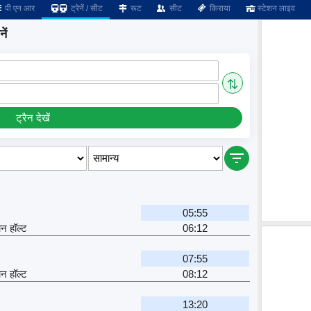
पी एन आर
ट्रेनें / सीट
रूट
सीट
किराया
स्टेशन लाइव
ें
⇅
ट्रैन देखें
05:55
ान हॉल्ट
06:12
07:55
ान हॉल्ट
08:12
13:20