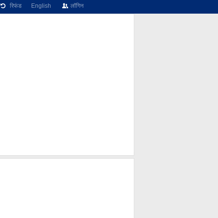
रिफंड
English
लॉगिन