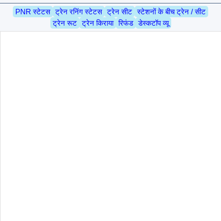
PNR स्टेटस
ट्रेन रनिंग स्टेटस
ट्रेन सीट
स्टेशनों के बीच ट्रेन / सीट
ट्रेन रूट
ट्रेन किराया
रिफंड
डेस्कटॉप व्यू