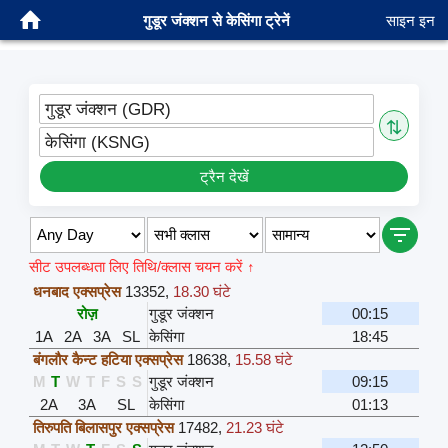
गुडूर जंक्शन से केसिंगा ट्रेनें
साइन इन
गुडूर जंक्शन (GDR)
⇅
केसिंगा (KSNG)
ट्रैन देखें
सीट उपलब्धता लिए तिथि/क्लास चयन करें ↑
धनबाद एक्सप्रेस
13352
,
18.30 घंटे
रोज़
गुडूर जंक्शन
00:15
1A
2A
3A
SL
केसिंगा
18:45
बंगलौर कैन्ट हटिया एक्सप्रेस
18638
,
15.58 घंटे
M
T
W
T
F
S
S
गुडूर जंक्शन
09:15
2A
3A
SL
केसिंगा
01:13
तिरुपति बिलासपुर एक्सप्रेस
17482
,
21.23 घंटे