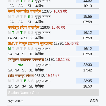
M
T
W
T
F
S
S
गुडूर जंक्शन
12:50
2A
3A
SL
केसिंगा
10:13
चेन्नई आसनसोल एक्सप्रेस
12375
,
16.03 घंटे
M
T
W
T
F
S
S
गुडूर जंक्शन
15:55
2A
3A
SL
केसिंगा
07:58
यशवंतपुर हटिया एक्सप्रेस
12836
,
15.46 घंटे
M
T
W
T
F
S
S
गुडूर जंक्शन
16:12
1A
2A
3A
SL
3E
केसिंगा
07:58
SMVT बेंगलुरु टाटानगर सुपरफ़ास्ट
12890
,
15.46 घंटे
M
T
W
T
F
S
S
गुडूर जंक्शन
16:12
2A
3A
SL
3E
केसिंगा
07:58
एर्नाकुलम टाटानगर एक्सप्रेस
18190
,
19.12 घंटे
रोज़
गुडूर जंक्शन
22:30
2A
3A
SL
3E
केसिंगा
17:42
ईरोड संबलपुर स्पेशल
08312
,
19.15 घंटे
M
T
W
T
F
S
S
गुडूर जंक्शन
23:35
1A
2A
3A
SL
केसिंगा
18:50
Station Name / Code
गुडूर जंक्शन
GDR