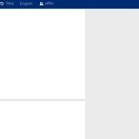
रिफंड
English
लॉगिन