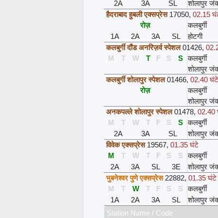
2A
3A
SL
शोलापुर जं
हैदराबाद हुबली एक्सप्रेस
17050
,
02.15 घं
रोज़
कलबुर्गी
1A
2A
3A
SL
होटगी
कलबुर्गी दौंड अनरिज़र्व स्पेशल
01426
,
02.2
M
T
W
T
F
S
S
कलबुर्गी
शोलापुर जं
कलबुर्गी शोलापुर स्पेशल
01466
,
02.40 घंट
रोज़
कलबुर्गी
शोलापुर जं
अनकपल्ले शोलापुर स्पेशल
01478
,
02.40 घ
M
T
W
T
F
S
S
कलबुर्गी
2A
3A
SL
शोलापुर जं
विवेक एक्सप्रेस
19567
,
01.35 घंटे
M
T
W
T
F
S
S
कलबुर्गी
2A
3A
SL
3E
शोलापुर जं
भुबनेश्वर पुणे एक्सप्रेस
22882
,
01.35 घंटे
M
T
W
T
F
S
S
कलबुर्गी
1A
2A
3A
SL
शोलापुर जं
Station Name / Code