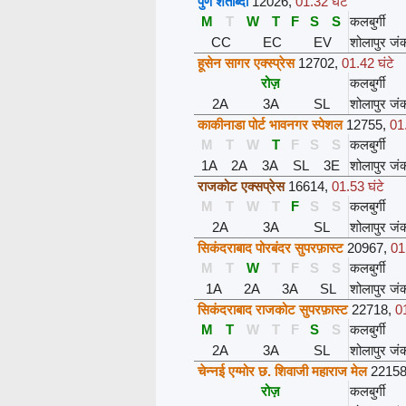
पुणे शताब्दी
12026
,
01.32 घंटे
M
T
W
T
F
S
S
कलबुर्गी
CC
EC
EV
शोलापुर जं
हूसेन सागर एक्स्प्रेस
12702
,
01.42 घंटे
रोज़
कलबुर्गी
2A
3A
SL
शोलापुर जं
काकीनाडा पोर्ट भावनगर स्पेशल
12755
,
01.
M
T
W
T
F
S
S
कलबुर्गी
1A
2A
3A
SL
3E
शोलापुर जं
राजकोट एक्सप्रेस
16614
,
01.53 घंटे
M
T
W
T
F
S
S
कलबुर्गी
2A
3A
SL
शोलापुर जं
सिकंदराबाद पोरबंदर सुपरफ़ास्ट
20967
,
01
M
T
W
T
F
S
S
कलबुर्गी
1A
2A
3A
SL
शोलापुर जं
सिकंदराबाद राजकोट सुपरफ़ास्ट
22718
,
01
M
T
W
T
F
S
S
कलबुर्गी
2A
3A
SL
शोलापुर जं
चेन्नई एग्मोर छ. शिवाजी महाराज मेल
2215
रोज़
कलबुर्गी