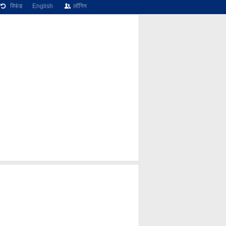
रिफंड
English
लॉगिन