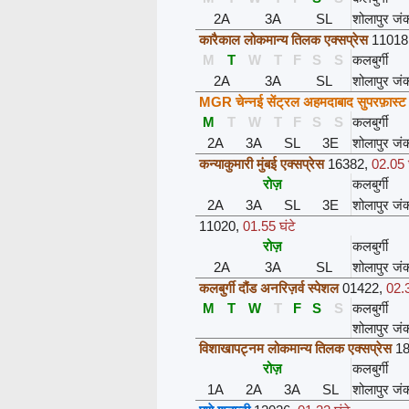
2A
3A
SL
शोलापुर जं
कारैकाल लोकमान्य तिलक एक्सप्रेस
11018
M
T
W
T
F
S
S
कलबुर्गी
2A
3A
SL
शोलापुर जं
MGR चेन्नई सेंट्रल अहमदाबाद सुपरफ़ास्ट
M
T
W
T
F
S
S
कलबुर्गी
2A
3A
SL
3E
शोलापुर जं
कन्याकुमारी मुंबई एक्सप्रेस
16382
,
02.05 घ
रोज़
कलबुर्गी
2A
3A
SL
3E
शोलापुर जं
11020
,
01.55 घंटे
रोज़
कलबुर्गी
2A
3A
SL
शोलापुर जं
कलबुर्गी दौंड अनरिज़र्व स्पेशल
01422
,
02.3
M
T
W
T
F
S
S
कलबुर्गी
शोलापुर जं
विशाखापट्नम लोकमान्य तिलक एक्सप्रेस
1
रोज़
कलबुर्गी
1A
2A
3A
SL
शोलापुर जं