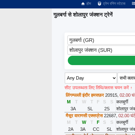
होम
ट्रेन रनिंग स्टेटस
गुलबर्गा से शोलापुर जंक्शन ट्रेनें
गुलबर्गा (GR)
शोलापुर जंक्शन (SUR)
सीट उपलब्धता लिए तिथि/क्लास चयन करें ↑
लिंगम्पल्ली इंदौर हमसफ़र
20915
,
02.00 घं
M
T
W
T
F
S
S
कलबुर्गी
3A
SL
2S
शोलापुर जं
मैसूर वाराणसी एक्सप्रेस
22687
,
02.00 घंट
M
T
W
T
F
S
S
कलबुर्गी
2A
3A
CC
SL
शोलापुर जं