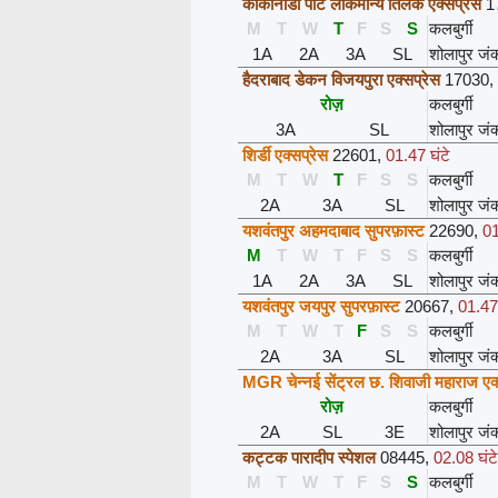
काकीनाडा पोर्ट लोकमान्य तिलक एक्सप्रेस
1
M
T
W
T
F
S
S
कलबुर्गी
1A
2A
3A
SL
शोलापुर जं
हैदराबाद डेकन विजयपुरा एक्सप्रेस
17030
,
रोज़
कलबुर्गी
3A
SL
शोलापुर जं
शिर्डी एक्सप्रेस
22601
,
01.47 घंटे
M
T
W
T
F
S
S
कलबुर्गी
2A
3A
SL
शोलापुर जं
यशवंतपुर अहमदाबाद सुपरफ़ास्ट
22690
,
01
M
T
W
T
F
S
S
कलबुर्गी
1A
2A
3A
SL
शोलापुर जं
यशवंतपुर जयपुर सुपरफ़ास्ट
20667
,
01.47 
M
T
W
T
F
S
S
कलबुर्गी
2A
3A
SL
शोलापुर जं
MGR चेन्नई सेंट्रल छ. शिवाजी महाराज एक्
रोज़
कलबुर्गी
2A
SL
3E
शोलापुर जं
कट्टक पारादीप स्पेशल
08445
,
02.08 घंटे
M
T
W
T
F
S
S
कलबुर्गी