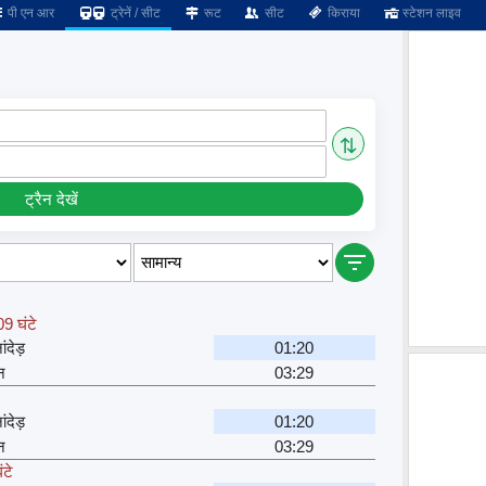
पी एन आर
ट्रेनें / सीट
रूट
सीट
किराया
स्टेशन लाइव
⇅
ट्रैन देखें
9 घंटे
ंदेड़
01:20
न
03:29
ंदेड़
01:20
न
03:29
ंटे