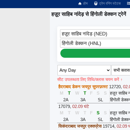
होम
ट्रेन रनिंग स्टेटस
हज़ूर साहिब नांदेड़ से हिंगोली डेक्कन ट्रेनें
हज़ूर साहिब नांदेड़ (NED)
हिंगोली डेक्कन (HNL)
सीट उपलब्धता लिए तिथि/क्लास चयन करें ↑
हैदराबाद डेकन जयपुर सुपरफ़ास्ट
12720
,
02.0
M
T
W
T
F
S
S
हज़ूर साहिब ना
2A
3A
SL
हिंगोली डेक्क
17079
,
02.09 घंटे
M
T
W
T
F
S
S
हज़ूर साहिब ना
2A
3A
SL
हिंगोली डेक्क
सिकंदराबाद जयपुर एक्सप्रेस
19714
,
02.09 घ