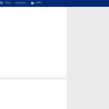
रिफंड
English
लॉगिन