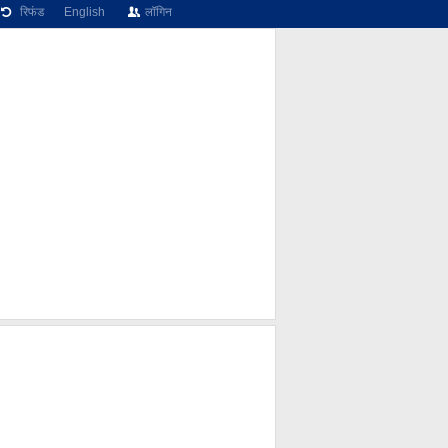
रिफंड
English
लॉगिन