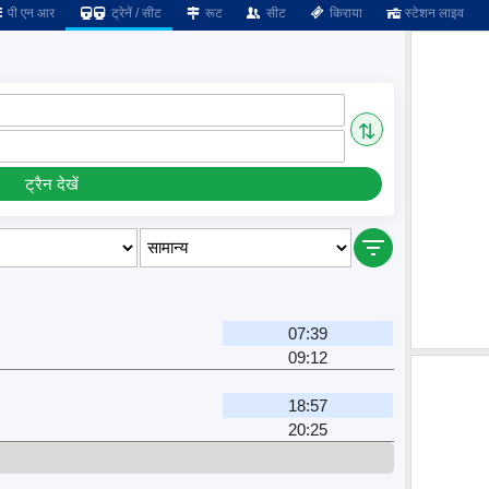
पी एन आर
ट्रेनें / सीट
रूट
सीट
किराया
स्टेशन लाइव
⇅
ट्रैन देखें
07:39
09:12
18:57
20:25