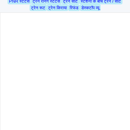
PNR स्टेटस
ट्रेन रनिंग स्टेटस
ट्रेन सीट
स्टेशनों के बीच ट्रेन / सीट
ट्रेन रूट
ट्रेन किराया
रिफंड
डेस्कटॉप व्यू