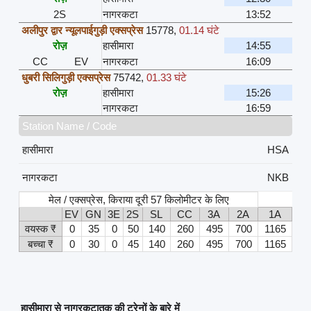
2S
नागरकटा
13:52
अलीपुर द्वार न्यूलपाईगुड़ी एक्सप्रेस
15778
,
01.14 घंटे
रोज़
हासीमारा
14:55
CC
EV
नागरकटा
16:09
धुबरी सिलिगुड़ी एक्सप्रेस
75742
,
01.33 घंटे
रोज़
हासीमारा
15:26
नागरकटा
16:59
Station Name / Code
हासीमारा
HSA
नागरकटा
NKB
मेल / एक्सप्रेस, किराया दूरी 57 किलोमीटर के लिए
EV
GN
3E
2S
SL
CC
3A
2A
1A
वयस्क ₹
0
35
0
50
140
260
495
700
1165
बच्चा ₹
0
30
0
45
140
260
495
700
1165
हासीमारा से नागरकटातक की ट्रेनों के बारे में