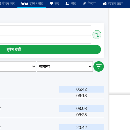
पी एन आर
ट्रेनें / सीट
रूट
सीट
किराया
स्टेशन लाइव
⇅
ट्रैन देखें
05:42
06:13
न
08:08
08:35
न
20:42