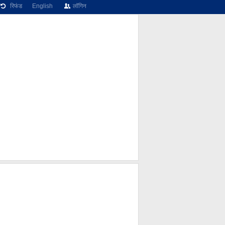
रिफंड
English
लॉगिन