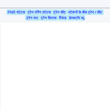
PNR स्टेटस
ट्रेन रनिंग स्टेटस
ट्रेन सीट
स्टेशनों के बीच ट्रेन / सीट
ट्रेन रूट
ट्रेन किराया
रिफंड
डेस्कटॉप व्यू