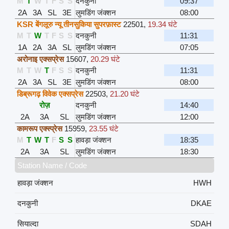
M
T
W
T
F
S
S
दनकुनी
09:37
2A
3A
SL
3E
लुमडिंग जंक्शन
08:00
KSR बेंगलूरु न्यू तीनसुकिया सुपरफ़ास्ट
22501
,
19.34 घंटे
M
T
W
T
F
S
S
दनकुनी
11:31
1A
2A
3A
SL
लुमडिंग जंक्शन
07:05
अरोनाइ एक्सप्रेस
15607
,
20.29 घंटे
M
T
W
T
F
S
S
दनकुनी
11:31
2A
3A
SL
3E
लुमडिंग जंक्शन
08:00
डिब्रूगढ़ विवेक एक्सप्रेस
22503
,
21.20 घंटे
रोज़
दनकुनी
14:40
2A
3A
SL
लुमडिंग जंक्शन
12:00
कामरूप एक्स्प्रेस
15959
,
23.55 घंटे
M
T
W
T
F
S
S
हावड़ा जंक्शन
18:35
2A
3A
SL
लुमडिंग जंक्शन
18:30
Station Name / Code
हावड़ा जंक्शन
HWH
दनकुनी
DKAE
सियाल्दा
SDAH