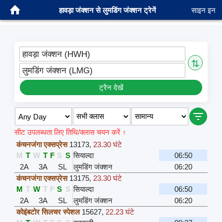
हावड़ा जंक्शन से लुमडिंग जंक्शन ट्रेनें
साइन इन
हावड़ा जंक्शन (HWH)
⇅
लुमडिंग जंक्शन (LMG)
ट्रैन देखें
सीट उपलब्धता लिए तिथि/क्लास चयन करें ↑
कंचनजंगा एक्सप्रेस
13173
,
23.30 घंटे
M
T
W
T
F
S
S
सियाल्दा
06:50
2A
3A
SL
लुमडिंग जंक्शन
06:20
कंचनजंगा एक्सप्रेस
13175
,
23.30 घंटे
M
T
W
T
F
S
S
सियाल्दा
06:50
2A
3A
SL
लुमडिंग जंक्शन
06:20
कोइंबटोर सिलचर स्पेशल
15627
,
22.23 घंटे