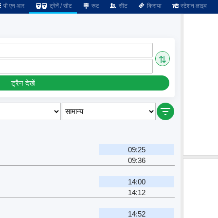
पी एन आर
ट्रेनें / सीट
रूट
सीट
किराया
स्टेशन लाइव
⇅
ट्रैन देखें
09:25
09:36
14:00
14:12
14:52