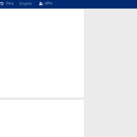
रिफंड
English
लॉगिन