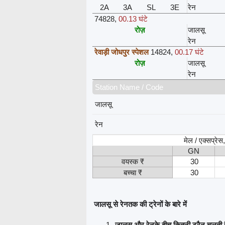
2A
3A
SL
3E
रेन
74828
,
00.13 घंटे
रोज़
जालसू
रेन
रेवाड़ी जोधपुर स्पेशल
14824
,
00.17 घंटे
रोज़
जालसू
रेन
Station Name / Code
जालसू
रेन
मेल / एक्सप्रे
GN
वयस्क ₹
30
बच्चा ₹
30
जालसू से रेनतक की ट्रेनों के बारे में
जालसू और रेनके बीच कितनी ट्रैन चलती ह