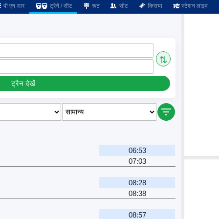
पी एन आर
ट्रेनें / सीट
रूट
सीट
किराया
स्टेशन लाइव
⇅
ट्रैन देखें
06:53
07:03
08:28
08:38
08:57