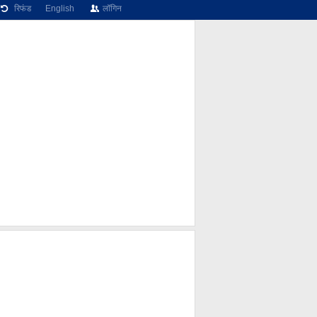
रिफंड
English
लॉगिन