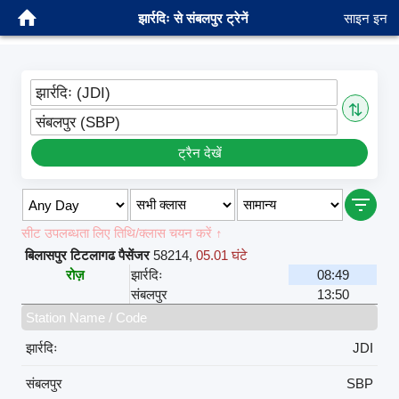
झार्रदिः से संबलपुर ट्रेनें
साइन इन
झार्रदिः (JDI)
⇅
संबलपुर (SBP)
ट्रैन देखें
सीट उपलब्धता लिए तिथि/क्लास चयन करें ↑
बिलासपुर टिटलागढ पैसेंजर
58214
,
05.01 घंटे
रोज़
झार्रदिः
08:49
संबलपुर
13:50
Station Name / Code
झार्रदिः
JDI
संबलपुर
SBP