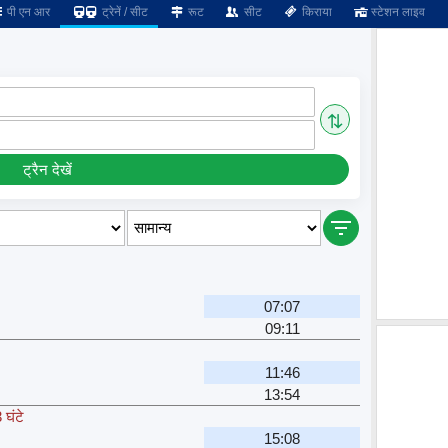
पी एन आर
ट्रेनें / सीट
रूट
सीट
किराया
स्टेशन लाइव
⇅
ट्रैन देखें
07:07
09:11
11:46
13:54
 घंटे
15:08