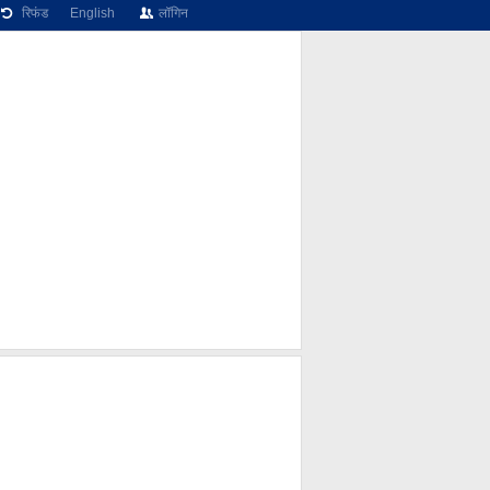
रिफंड
English
लॉगिन