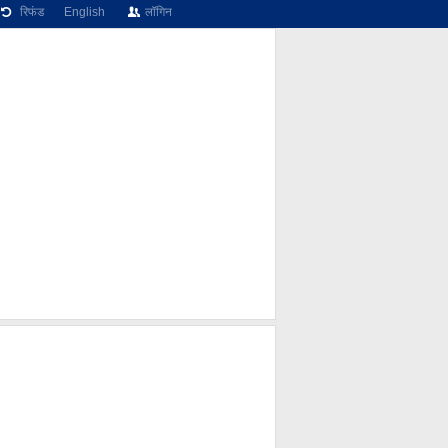
रिफंड
English
लॉगिन