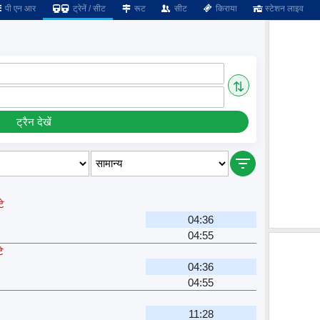
पी एन आर
ट्रेनें / सीट
रूट
सीट
किराया
स्टेशन लाइव
⇅
ट्रैन देखें
टे
04:36
04:55
े
04:36
04:55
11:28